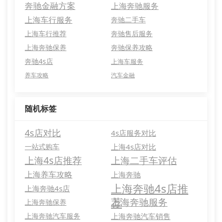
奔驰金融方案
上海奔驰服务
上海车行服务
奔驰二手车
上海车行推荐
奔驰售后服务
上海奔驰保养
奔驰保养攻略
奔驰4s店
上海车服务
养车攻略
汽车金融
随机标签
4s店对比
4s店服务对比
一站式购车
上海4s店对比
上海4s店推荐
上海二手车评估
上海养车攻略
上海奔驰
上海奔驰4s店推
上海奔驰4s店
荐
上海奔驰服务
上海奔驰保养
上海奔驰汽车服务
上海奔驰汽车销售