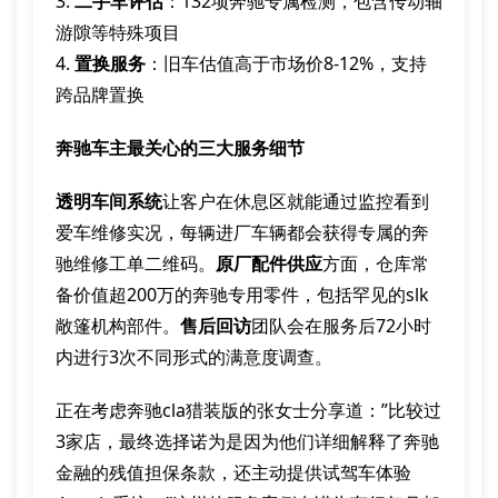
3.
二手车评估
：132项奔驰专属检测，包含传动轴
游隙等特殊项目
4.
置换服务
：旧车估值高于市场价8-12%，支持
跨品牌置换
奔驰车主最关心的三大服务细节
透明车间系统
让客户在休息区就能通过监控看到
爱车维修实况，每辆进厂车辆都会获得专属的奔
驰维修工单二维码。
原厂配件供应
方面，仓库常
备价值超200万的奔驰专用零件，包括罕见的slk
敞篷机构部件。
售后回访
团队会在服务后72小时
内进行3次不同形式的满意度调查。
正在考虑奔驰cla猎装版的张女士分享道：”比较过
3家店，最终选择诺为是因为他们详细解释了奔驰
金融的残值担保条款，还主动提供试驾车体验