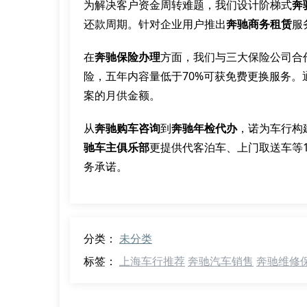
为解决客户资金周转难题，我们设计阶梯式
奔
还款周期。针对企业用户推出
奔驰商务租赁
服
在
奔驰保险办理
方面，我们与三大保险公司合
险，五年内容量低于70%可获免费更换服务。
案的月供金额。
从
奔驰购车咨询
到
奔驰年检代办
，诺为车行构
驰车主俱乐部
更提供代客泊车、上门取送车等1
务承诺。
分类：
未分类
标签：
上海车行推荐
奔驰汽车销售
奔驰维修