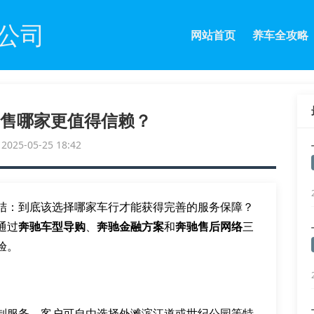
公司
网站首页
养车全攻略
售哪家更值得信赖？
25-05-25 18:42
结：到底该选择哪家车行才能获得完善的服务保障？
通过
奔驰车型导购
、
奔驰金融方案
和
奔驰售后网络
三
验。
制服务。客户可自由选择外滩滨江道或世纪公园等特