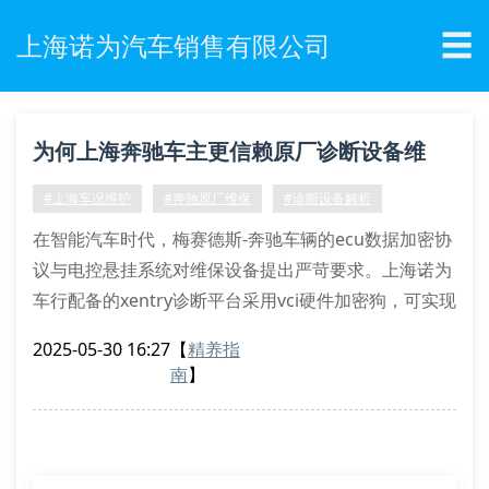
☰
上海诺为汽车销售有限公司
为何上海奔驰车主更信赖原厂诊断设备维
保？
#上海车况维护
#奔驰原厂维保
#诊断设备解析
在智能汽车时代，梅赛德斯-奔驰车辆的ecu数据加密协
议与电控悬挂系统对维保设备提出严苛要求。上海诺为
车行配备的xentry诊断平台采用vci硬件加密狗，可实现
与斯图加特总部的云端数据同步，这是普通第三方设备
2025-05-30 16:27
【
精养指
难以企及的技术壁垒。
南
】
原厂设备维保的六大核心优势
obd-ii端口全协议解析：精准读取48v轻混系统的运行
日志
固件在线刷写：支持nfc密钥认证的软件升级服务