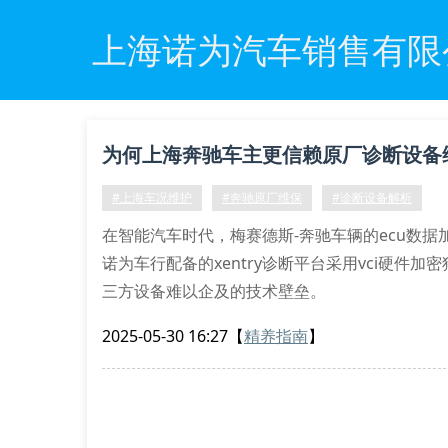
上海诺为汽车销售有限
为何上海奔驰车主更信赖原厂诊断设备
#上海车况维护
#奔驰原厂维保
#诊断设备解析
在智能汽车时代，梅赛德斯-奔驰车辆的ecu数
诺为车行配备的xentry诊断平台采用vci硬
三方设备难以企及的技术壁垒。
原厂设备维保的六大核心优势
2025-05-30 16:27
【
精养指南
】
obd-ii端口全协议解析：精准读取48v轻混系统
固件在线刷写：支持nfc密钥认证的软件升级服务
扭矩梯度标定：针对