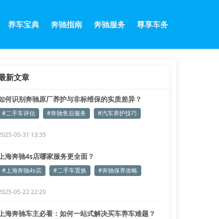
养车宝典
奔驰指南
奔驰服务
尊享车务
最新文章
如何识别奔驰原厂养护与非标维保的实质差异？
#二手车评估
#奔驰售后服务
#汽车养护技巧
2025-05-31 13:35
上海奔驰4s店哪家服务更全面？
#上海奔驰4s店
#二手车置换
#奔驰保养攻略
2025-05-22 22:20
上海奔驰车主必看：如何一站式解决买车养车难题？