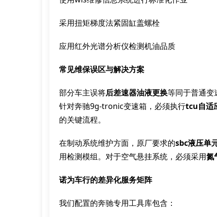
采用扭矩梯度法紧固缸盖螺栓
应用红外光谱分析仪检测机油品质
常见维保误区与解决方案
部分车主误将
后差速器油液更换
等同于普通变速
针对奔驰9g-tronic变速箱，必须执行
tcu自
的关键流程。
在制动系统维护方面，原厂要求的
sbc液压单
用检测模组。对于空气悬挂系统，必须采用
氮
诺为车行的差异化服务矩阵
我们配置的奔驰专用工具库包含：