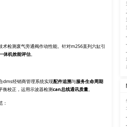
技术检测废气旁通阀作动性能。针对m256直列六缸引
电一体机效能评估
。
合dms经销商管理系统实现
配件追溯
与
服务生命周期
平衡校正，运用示波器检测
can总线通讯质量
。
范：