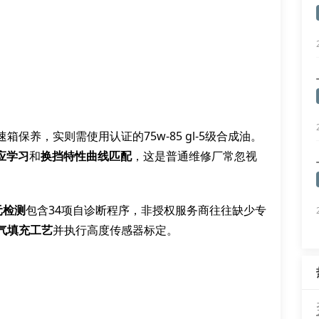
箱保养，实则需使用认证的75w-85 gl-5级合成油。
适应学习
和
换挡特性曲线匹配
，这是普通维修厂常忽视
元检测
包含34项自诊断程序，非授权服务商往往缺少专
气填充工艺
并执行高度传感器标定。